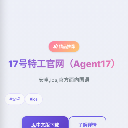
📬 精品推荐
17号特工官网（Agent17）
安卓,ios,官方面向国语
#安卓
#ios
中文版下载
了解详情