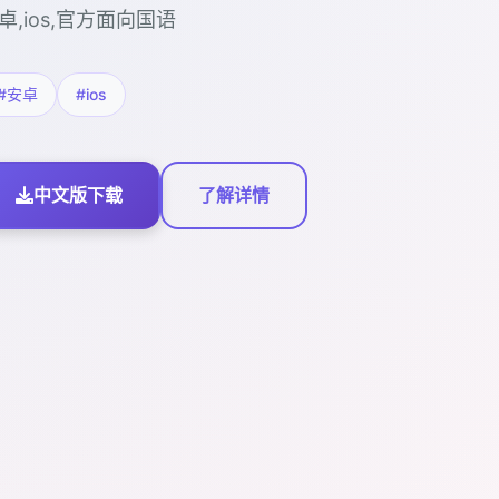
卓,ios,官方面向国语
#安卓
#ios
中文版下载
了解详情