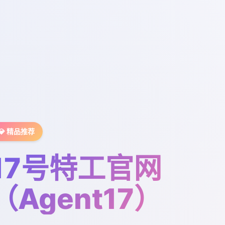
💎 精品推荐
17号特工官网
（Agent17）