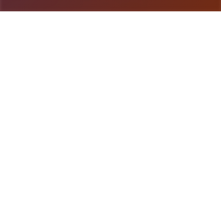
游戏详情
游戏简介
Steam中文管家指定下载平台是畅玩游戏、讨论游
戏、创造游戏的快乐所在。 在线 25,745,866 正在
游戏 6,491,051 安装Steam 亦可用于: 了解更多 立即
访问游戏 我们有约 30,000 款游戏,从 AAA 大作到小
品的独立游戏,种类繁多,应有尽有。您可以尽情享受
独